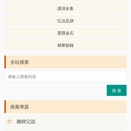
講演全集
弘法足跡
墨寶金石
精華節錄
全站搜索
搜 索
推薦專題
聽師父說