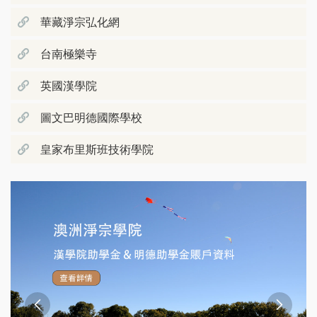
華藏淨宗弘化網
台南極樂寺
英國漢學院
圖文巴明德國際學校
皇家布里斯班技術學院

