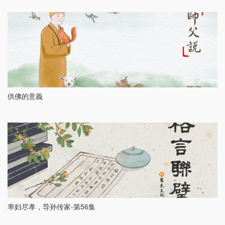
供佛的意義
率妇尽孝，导孙传家-第56集