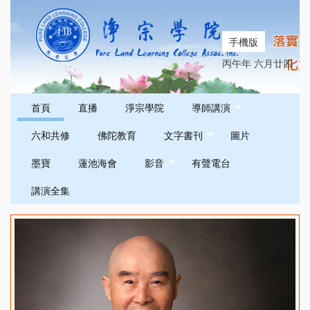
手機版
丙午年 六月廿四
首頁
直播
淨宗學院
導師講演
六和共修
佛陀教育
文字書刊
圖片
墨寶
蓮池海會
影音
有聲電台
講演全集