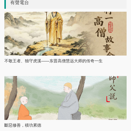
有聲電台
不敬王者、独守虎溪——东晋高僧慧远大师的传奇一生
斷惡修善，積功累德