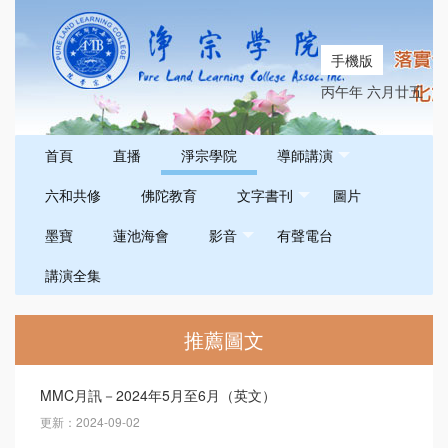
手機版
丙午年 六月廿五
首頁
直播
淨宗學院
導師講演
六和共修
佛陀教育
文字書刊
圖片
墨寶
蓮池海會
影音
有聲電台
講演全集
推薦圖文
MMC月訊－2024年5月至6月（英文）
更新：2024-09-02