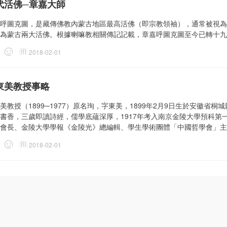
代活佛─章嘉大師
呼圖克圖，是藏傳佛教內蒙古地區最高活佛（即宗教領袖），通常被視為
為蒙古兩大活佛。根據喇嘛教相關傳記記載，章嘉呼圖克圖至今已轉十九
2018-02-01
東美教授事略
美教授（1899─1977）原名珣，字東美，1899年2月9日生於安徽
書香，三歲即讀詩經，儒學底蘊深厚，1917年考入南京金陵大學預科第
會長、金陵大學學報《金陵光》總編輯、學生學術團體「中國哲學會」主席
2018-02-01