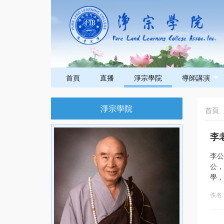
首頁
直播
淨宗學院
導師講演
淨宗學院
首頁
李
李公
公，
學，
佚名