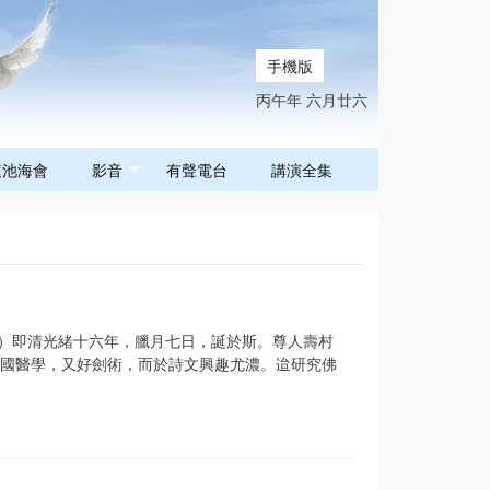
手機版
丙午年 六月廿六
蓮池海會
影音
有聲電台
講演全集
）即清光緒十六年，臘月七日，誕於斯。尊人壽村
國醫學，又好劍術，而於詩文興趣尤濃。迨研究佛