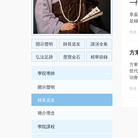
一
章嘉
並稱
佚名
開示聲明
師長道友
講演全集
方
弘法足跡
墨寶金石
精華節錄
方東
世代
學院導師
治會
開示聲明
佚名
師長道友
簡介理念
學院課程