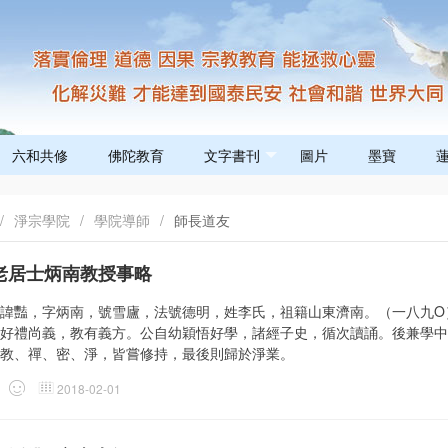
六和共修
佛陀教育
文字書刊
圖片
墨寶
/
淨宗學院
/
學院導師
/
師長道友
老居士炳南教授事略
諱豔，字炳南，號雪廬，法號德明，姓李氏，祖籍山東濟南。（一八九Ο
好禮尚義，教有義方。公自幼穎悟好學，諸經子史，循次讀誦。後兼學中
教、禪、密、淨，皆嘗修持，最後則歸於淨業。
2018-02-01