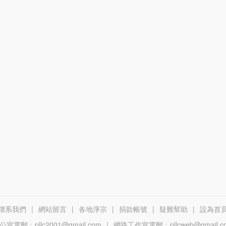
聯系我們
|
網站留言
|
各地淨宗
|
捐款帳號
|
疑難幫助
|
設為首
公室電郵﹕pllc2001@gmail.com
|
網路工作室電郵﹕pllcweb@gmail.c