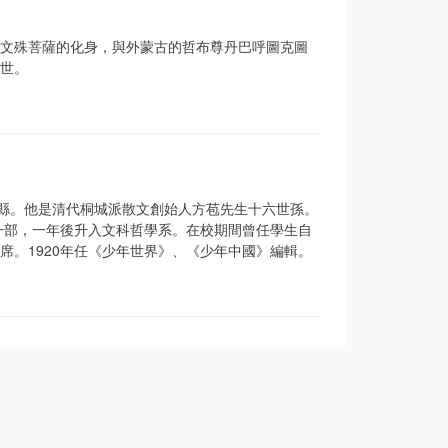
文殊菩薩的化身，與外蒙古的哲布尊丹巴呼圖克圖
世。
省桐城縣。他是清代桐城派散文創始人方苞先生十六世孫。
一部，一年後升入文科哲學系。在校期間曾任學生自
。1920年任《少年世界》、《少年中國》編輯。