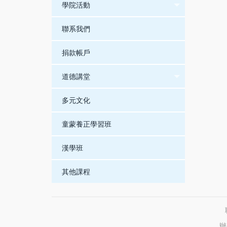
學院活動
聯系我們
捐款帳戶
道德講堂
多元文化
童蒙養正學習班
漢學班
其他課程
辦