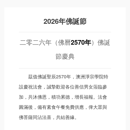
2026年佛誕節
二零二六年（佛曆
2570年
）佛誕
節慶典
茲值佛誕聖辰2570年，澳洲淨宗學院特
設慶祝法會，誠摯歡迎各位善信男女蒞臨參
加，共沐佛恩，積功累德，增長福報。法會
圓滿後，備有素食午餐免費供應，俾大眾與
佛菩薩同沾法喜，共結善緣。