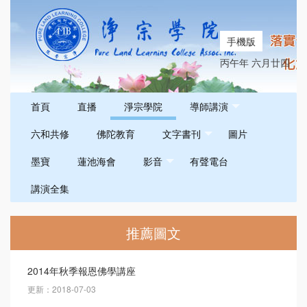
手機版
丙午年 六月廿四
首頁
直播
淨宗學院
導師講演
六和共修
佛陀教育
文字書刊
圖片
墨寶
蓮池海會
影音
有聲電台
講演全集
推薦圖文
2014年秋季報恩佛學講座
更新：2018-07-03