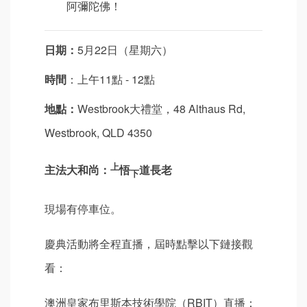
阿彌陀佛！
日期：
5月22日（星期六）
時間
：上午11點 - 12點
地點：
Westbrook大禮堂，48 Althaus Rd,
Westbrook, QLD 4350
上
主法大和尚：
悟
道長老
下
現場有停車位。
慶典活動將全程直播，屆時點擊以下鏈接觀
看：
澳洲皇家布里斯本技術學院（RBIT）直播：