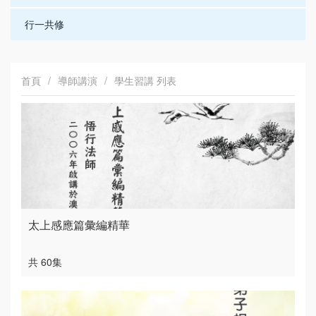
行一共修
首頁
/
導師講演
/
學生習講 列表
太上感應篇彙編精華
共 60集