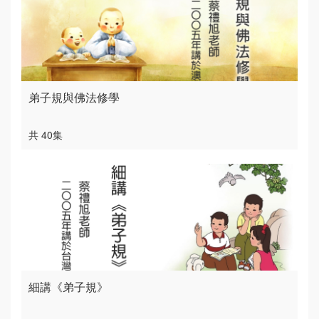
弟子規與佛法修學
共 40集
細講《弟子規》