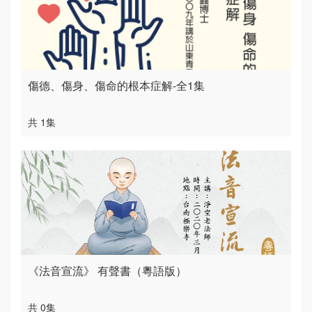
傷德、傷身、傷命的根本症解-全1集
共 1集
《法音宣流》 有聲書（粵語版）
共 0集