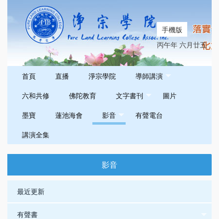
手機版
丙午年 六月廿五
首頁
直播
淨宗學院
導師講演
六和共修
佛陀教育
文字書刊
圖片
墨寶
蓮池海會
影音
有聲電台
講演全集
影音
最近更新
有聲書