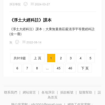
淨宗學院
2024-03-27
《淨土大經科註》課本
《淨土大經科注》課本：大乘無量壽莊嚴清淨平等覺經科註
(全一冊)
無
2022-08-14
共919篇
上 頁
1
2
3
4
5
6
7
8
...
45
46
下 頁
聯系我們
|
網站留言
|
各地淨宗
|
捐款帳號
|
疑難幫助
|
設
為首頁
辦公室電郵﹕pllc2001@gmail.com
|
網路工作室電郵﹕