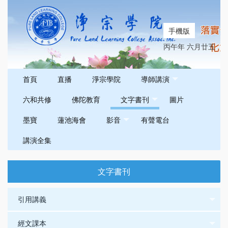
手機版
丙午年 六月廿五
首頁
直播
淨宗學院
導師講演
六和共修
佛陀教育
文字書刊
圖片
墨寶
蓮池海會
影音
有聲電台
講演全集
文字書刊
引用講義
經文課本