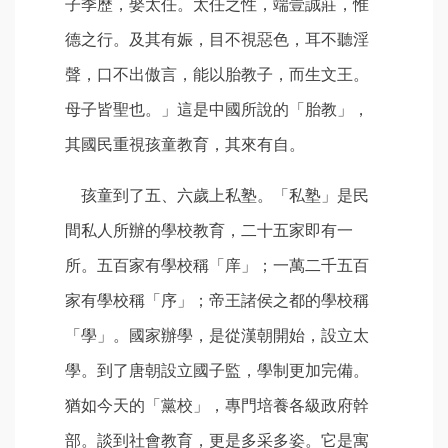
子季歷，娶太任。太任之性，端壹誠莊，惟
德之行。及其有娠，目不視惡色，耳不聽淫
聲，口不出傲言，能以胎教子，而生文王。
母子皆聖也。」這是中國所說的「胎教」，
其國民重視孩童教育，其來有自。
孩童到了五、六歲上私塾。「私塾」是民
間私人所辦的學校教育，二十五家即有一
所。五百家有學校稱「庠」；一萬二千五百
家有學校稱「序」；帝王諸侯之都的學校稱
「學」。國家辦學，是從漢朝開始，設立太
學。到了唐朝設立國子監，學制更加完備。
猶如今天的「黨校」，專門培養各級政府幹
部。談到社會教育，更是多采多姿。它是寓