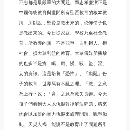
不忠都是最嚴重的大問題。而忠孝廉潔正是
中國傳統教育與世間所有聖賢教育的根本教
誨。所以說，聖賢是教出來的，恐怖份子也
是教出來的。今日從家庭、學校乃至社會教
育，所教導的無一不是競爭，自利損人、損
社會、損大眾利益的教育。大眾傳媒所播放
的也多半是貪、瞋、痴、慢、殺、盜、淫、
妄的資訊。這是培養「恐怖」、「動亂」份
子的教育，世界焉有不亂之理。「教」之意
為上行下效；「育」之意為救失長善。今天
孩子們看到大人以仇恨報復解決問題，將來
他會以加倍的暴力仇恨來處理問題。戰爭動
亂、天災人禍；能說不是教育出了問題所引