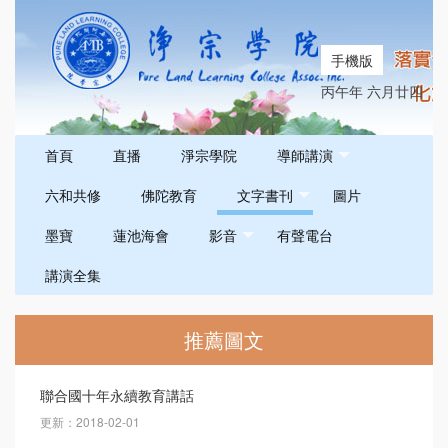
手機版
丙午年 六月廿四
首頁
直播
淨宗學院
導師講演
六和共修
佛陀教育
文字書刊
圖片
墨寶
蓮池海會
影音
有聲電台
講演全集
推薦圖文
聯合國十年永續教育講話
更新：2018-02-01