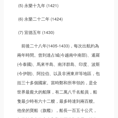
(5) 永樂十九年 (1421)
(6) 永樂二十二年 (1424)
(7) 宣德五年 (1430)
前後二十八年(1405-1433)，每次出航約為
兩年時間。曾到達占城(今越南中南部)、暹羅
(今泰國)、馬來半島、南洋群島、印度、波斯
(今伊朗)、阿拉伯、以及非洲東岸等地區，包
括三十多個國家。當時鄭和所率領的，是全
世界最龐大的船隊，有二萬八千名船員，船
隻最少時有六十二艘，最多時達到兩百艘。
他坐的寶船（旗艦），船長一百五十公尺，