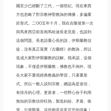
國至少已經斷了三代，一個世紀。現在東西
方也忽略了對宗教神聖教誨的傳播，多偏重
於形式。二ΟΟ五年十月，我在吉隆坡第一次
與馬來西亞前首相馬哈迪長老見面，也談到
這個問題。長老語重心長的說，伊斯蘭教信
徒，沒有真正落實《古蘭經》的教誨，所以
造成大家對伊斯蘭教的誤解。我承認，這個
現象，不僅是伊斯蘭教，佛教也不例外。現
在大家不重視經典教義的學習，只著重形
式。所以一般人談到宗教，總認為是迷信，
有排斥的心理。更甚者，一些野心份子利用
無知的宗教信仰狂熱，製造糾紛、矛盾、衝
突，引發戰爭。這些都是非常可悲的現象！