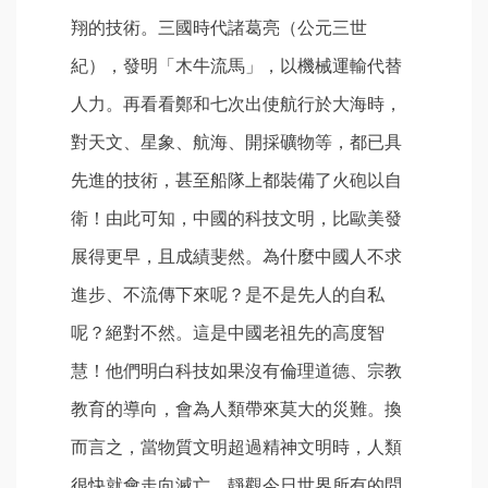
翔的技術。三國時代諸葛亮（公元三世
紀），發明「木牛流馬」，以機械運輸代替
人力。再看看鄭和七次出使航行於大海時，
對天文、星象、航海、開採礦物等，都已具
先進的技術，甚至船隊上都裝備了火砲以自
衛！由此可知，中國的科技文明，比歐美發
展得更早，且成績斐然。為什麼中國人不求
進步、不流傳下來呢？是不是先人的自私
呢？絕對不然。這是中國老祖先的高度智
慧！他們明白科技如果沒有倫理道德、宗教
教育的導向，會為人類帶來莫大的災難。換
而言之，當物質文明超過精神文明時，人類
很快就會走向滅亡。靜觀今日世界所有的問