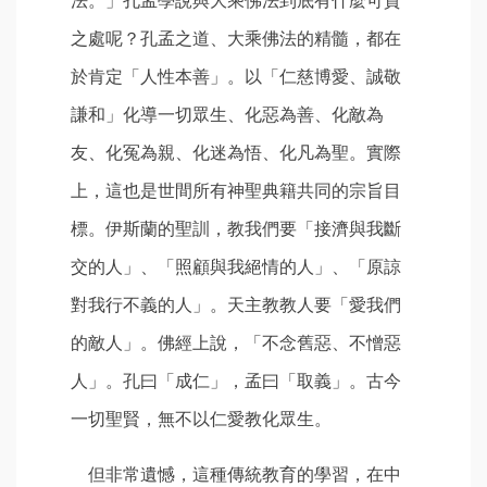
之處呢？孔孟之道、大乘佛法的精髓，都在
於肯定「人性本善」。以「仁慈博愛、誠敬
謙和」化導一切眾生、化惡為善、化敵為
友、化冤為親、化迷為悟、化凡為聖。實際
上，這也是世間所有神聖典籍共同的宗旨目
標。伊斯蘭的聖訓，教我們要「接濟與我斷
交的人」、「照顧與我絕情的人」、「原諒
對我行不義的人」。天主教教人要「愛我們
的敵人」。佛經上說，「不念舊惡、不憎惡
人」。孔曰「成仁」，孟曰「取義」。古今
一切聖賢，無不以仁愛教化眾生。
但非常遺憾，這種傳統教育的學習，在中