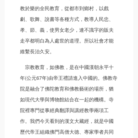
教於樂的全民教育，從都市到鄉村，以戲
劇、歌舞、說書等各種方式，教導人民忠、
孝、節、義，使男女老少，連不識字的販夫
走卒都明白為人處世的道理。所以社會才能
維繫長治久安。
宗教教育，如佛教，是在中國漢朝永平十
年(公元67年)由帝王禮請進入中國的。佛教寺
院是融合了佛陀教育和佛教藝術的場所，猶
如現代大學與博物館結合在一起的機構。寺
院裡專門從事經典翻譯與講經教學兩項工
作。我們今天看到的漢文大藏經，就是中國
歷代帝王組織佛門高僧大德、專家學者共同