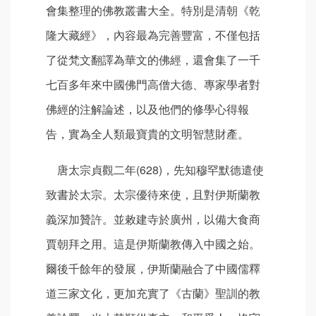
會集整理的佛教叢書大全。特別是清朝《乾
隆大藏經》，內容最為完善豐富，不僅包括
了從梵文翻譯為華文的佛經，還會集了一千
七百多年來中國佛門高僧大德、專家學者對
佛經的注解論述，以及他們的修學心得報
告，實為全人類最寶貴的文明智慧財產。
唐太宗貞觀二年(628)，先知穆罕默德遣使
致書於太宗。太宗優待來使，且對伊斯蘭教
義深加贊許。並敕建寺於廣州，以備大食商
賈朝拜之用。這是伊斯蘭教傳入中國之始。
爾後千餘年的發展，伊斯蘭融合了中國儒釋
道三家文化，更加充實了《古蘭》聖訓的教