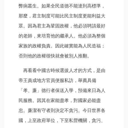
弊病叢生。如果全民道德不能達到高標準，
那麼，君主制度可能比民主制度更能利益大
眾。因為君主為鞏固政權，他必須聘請最好
的老師，來培育他的繼承人。他必須為整個
家族的政權負責。因此確實能為人民造福；
否則他的政權很快就會被別人推翻。
再看看中國古時候選拔人才的方式，是由
帝王責成地方官員便服私訪，舉薦具備
「孝、廉」德行者保送入學，預備來日為人
民服務。因其在家能盡孝，對國家必能盡
忠。廉潔有守者則決定不貪污。今日世界各
國，上至政府單位，下至私營機關，貪污、