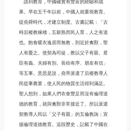
談到教育，中國確實有豐富的經驗和成
果。早在五千年以前，中國人就重視教育。
從堯舜時代，才建立制度。古書記載：「古
時后稷教稼穯，五穀熟而民人育，人之有道
也。飽食暖衣逸居而無教，則近於禽獸，聖
人有憂之。使契為司徒，教以父子有親、君
臣有義、夫婦有別、長幼有序、朋友有信」
等五事。意思是說，堯帝派遣了后稷教導人
民從事農業，使人民的物質生活得到滿足。
聖人想到，如果人們衣食豐足而沒有倫理道
德的教育，就與禽獸非常接近了。所以派遣
契教導人民以「父子有親」的五倫教誨；宣
揚倫理道德教育。這段歷史，記載了中國在