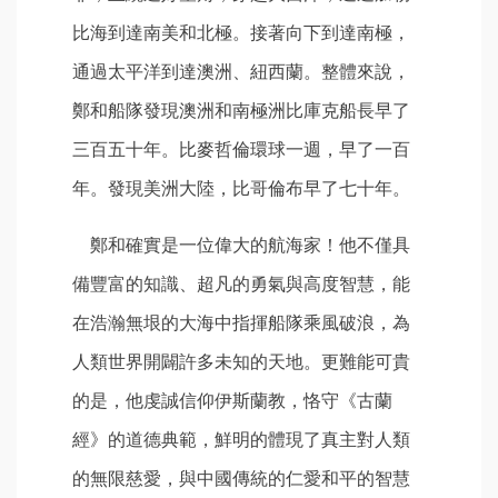
比海到達南美和北極。接著向下到達南極，
通過太平洋到達澳洲、紐西蘭。整體來說，
鄭和船隊發現澳洲和南極洲比庫克船長早了
三百五十年。比麥哲倫環球一週，早了一百
年。發現美洲大陸，比哥倫布早了七十年。
鄭和確實是一位偉大的航海家！他不僅具
備豐富的知識、超凡的勇氣與高度智慧，能
在浩瀚無垠的大海中指揮船隊乘風破浪，為
人類世界開闢許多未知的天地。更難能可貴
的是，他虔誠信仰伊斯蘭教，恪守《古蘭
經》的道德典範，鮮明的體現了真主對人類
的無限慈愛，與中國傳統的仁愛和平的智慧