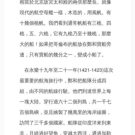
相當於北京故宮太和殿的兩倍那麼長。就像
現代的航空母艦一樣，木造的，用風帆。有
十幾個桅帆。我們看到通常帆船有三桅、四
桅，五、六桅，它有九桅乃至十幾桅，那麼
大的船！如果把哥倫布的船放在鄭和寶船旁
邊，只有寶船的幾分之一，變成小船了。
在永樂十九年至二十一年(1421-1423)這次
最重要的航海旅行中，鄭和把船隊分成四
組，由不同的航線行駛。他們到達世界上每
一塊大陸。穿行過六十二個列島，共一千七
百個島嶼，並且繪製了幾萬里的海岸線圖，
訪問了三千多個國家。船隊從印度洋來到東
非，且繞過好望角，穿越大西洋，通過加勒