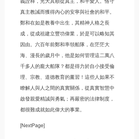
義詮釋，光大其順從真主，和平愛人。恪守
真主教誡而獲得內心的安寧與社會的和平。
鄭和在如是教養中出生，其精神人格之長
成，從成祖建立豐功偉業，於是可以略知其
因由。六百年前鄭和率領船隊，在茫茫大
海、漫長的歲月中，他是如何管理這二萬八
千多人的龐大船隊？都是得力於自小接受倫
理、宗教、道德教育的薰習！這些人如果不
瞭解人與人之間的真實關係，從真實智慧中
啟發親愛精誠與勇氣；再嚴密的法律制度，
都很難成就如此偉大的事業。
[NextPage]