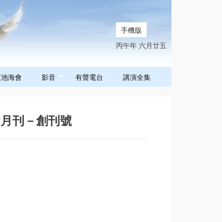
手機版
丙午年 六月廿五
蓮池海會
影音
有聲電台
講演全集
12月刊－創刊號