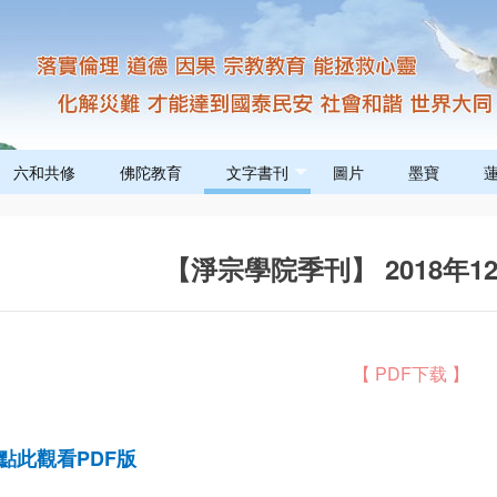
六和共修
佛陀教育
文字書刊
圖片
墨寶
【淨宗學院季刊】 2018年
【 PDF下载 】
點此觀看PDF版