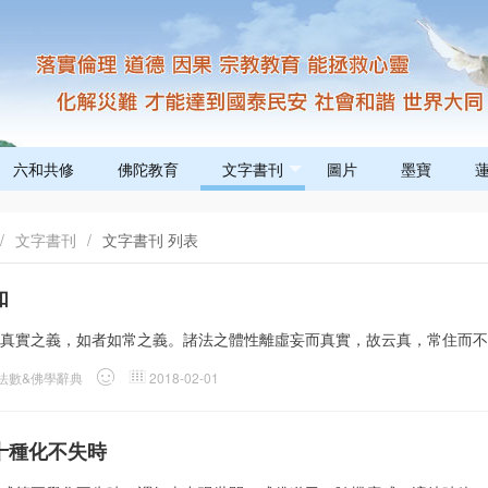
六和共修
佛陀教育
文字書刊
圖片
墨寶
/
文字書刊
/
文字書刊 列表
如
真實之義，如者如常之義。諸法之體性離虛妄而真實，故云真，常住而不
法數&佛學辭典
2018-02-01
十種化不失時