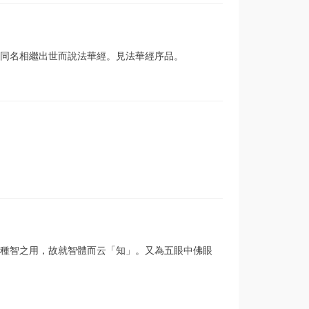
同名相繼出世而說法華經。見法華經序品。
種智之用，故就智體而云「知」。又為五眼中佛眼