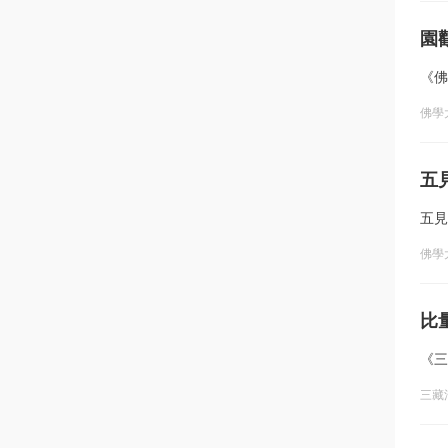
園
《佛
佛學
五
五見
佛學
比
《三
三藏