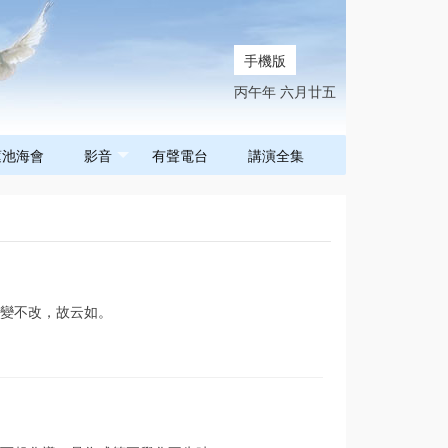
手機版
丙午年 六月廿五
蓮池海會
影音
有聲電台
講演全集
變不改，故云如。