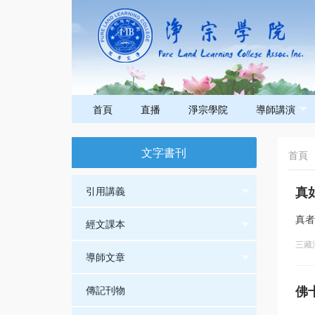
首頁
直播
淨宗學院
導師講演
文字書刊
首頁
真
引用講義
真者
經文課本
三藏
導師文章
佛
傳記刊物