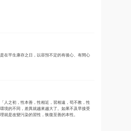
是在平生康存之日，以容預不定的有後心、有間心
「人之初，性本善，性相近，習相遠，苟不教，性
環境的不同，差異就越來越大了。如果不及早接受
理就是改變污染的習性，恢復至善的本性。