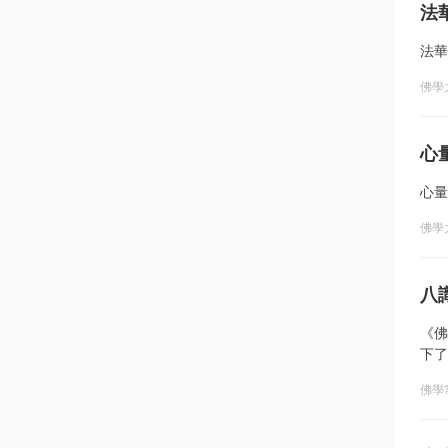
法
法華
佛學
心
心量
佛學
八
《佛
下了
佛學