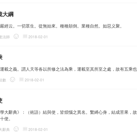
鏡大綱
嚴經云。一切眾生。從無始來。種種顛倒。業種自然。如惡义聚。
老法師
2018-02-01
乘
運載之義。謂人天等各以所修之法為乘，運載至其所至之處，故有五乘也
法數
2018-02-01
使
學大辭典》：（術語）結與使，皆煩惱之異名。繫縛心身，結成苦果，故
十使。
大辭典
2018-02-01