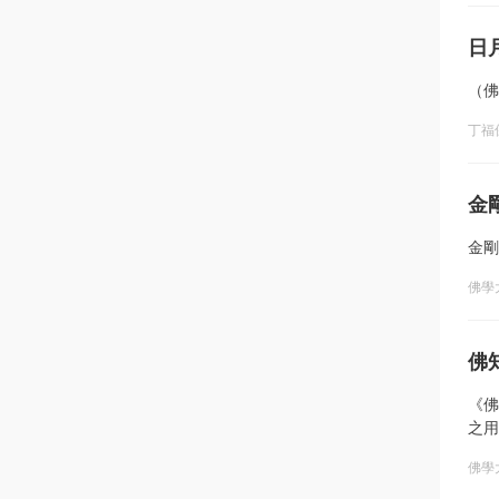
日
（佛
丁福
金
金剛
佛學
佛
《佛
之用
佛學