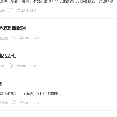
成等正覺化不失時。謂如來出現世間，成佛道已，隨機應感，適彼時緣，
法數
2018-02-01
祝衛塞節獻詞
老法師
2018-02-01
地品之七
法師
2018-02-01
逆
學大辭典》：（術語）又曰五無間業。
大辭典
2018-02-01