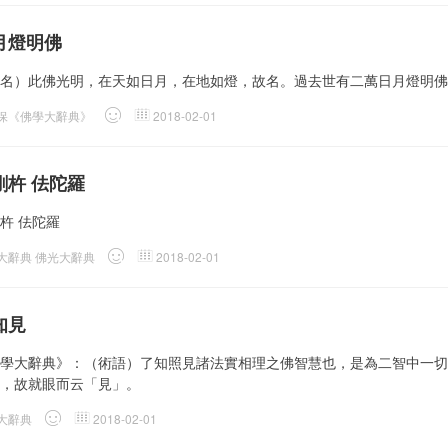
月燈明佛
名）此佛光明，在天如日月，在地如燈，故名。過去世有二萬日月燈明佛
保《佛學大辭典》
2018-02-01
剛杵 佉陀羅
杵 佉陀羅
大辭典 佛光大辭典
2018-02-01
知見
學大辭典》：（術語）了知照見諸法實相理之佛智慧也，是為二智中一切
，故就眼而云「見」。
大辭典
2018-02-01