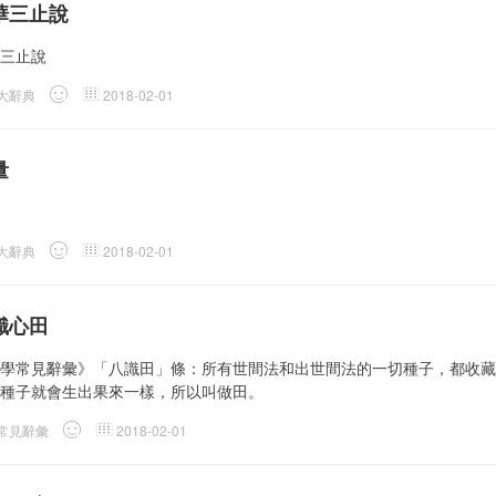
華三止說
三止說
大辭典
2018-02-01
量
大辭典
2018-02-01
識心田
學常見辭彙》「八識田」條：所有世間法和出世間法的一切種子，都收藏
種子就會生出果來一樣，所以叫做田。
常見辭彙
2018-02-01