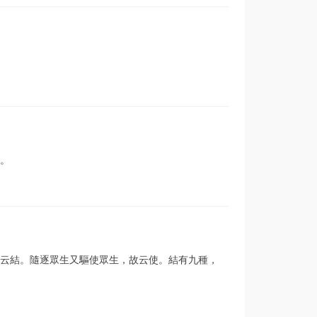
。
云結。隨逐眾生又驅使眾生，故云使。結有九種，