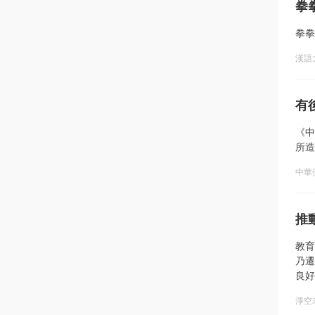
拳
拳拳
漢語
有
《中
所造
中華
推
教育
乃遷
良好
淨空