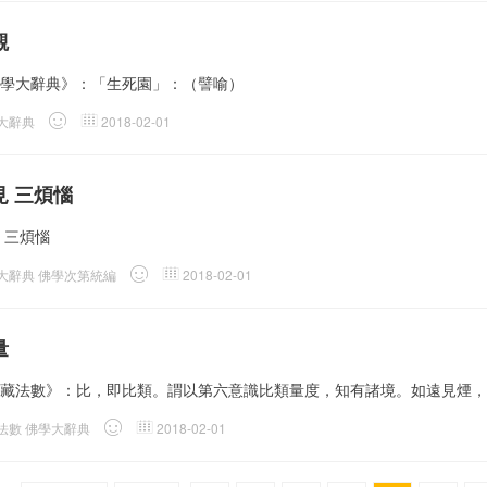
觀
學大辭典》：「生死園」：（譬喻）
大辭典
2018-02-01
見 三煩惱
 三煩惱
大辭典 佛學次第統編
2018-02-01
量
藏法數》：比，即比類。謂以第六意識比類量度，知有諸境。如遠見煙，
法數 佛學大辭典
2018-02-01