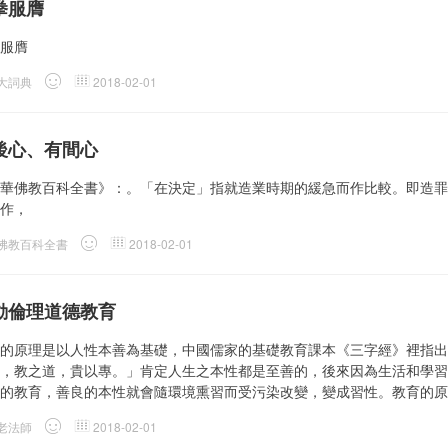
拳服膺
服膺
大詞典
2018-02-01
後心、有間心
華佛教百科全書》：。「在決定」指就造業時期的緩急而作比較。即造罪
作，
佛教百科全書
2018-02-01
動倫理道德教育
的原理是以人性本善為基礎，中國儒家的基礎教育課本《三字經》裡指出
，教之道，貴以專。」肯定人生之本性都是至善的，後來因為生活和學習
的教育，善良的本性就會隨環境熏習而受污染改變，變成習性。教育的原
老法師
2018-02-01