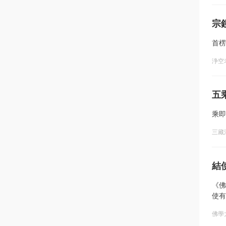
宗
首楞
浄空
五
乘即
三藏
結
《佛
使有
佛學