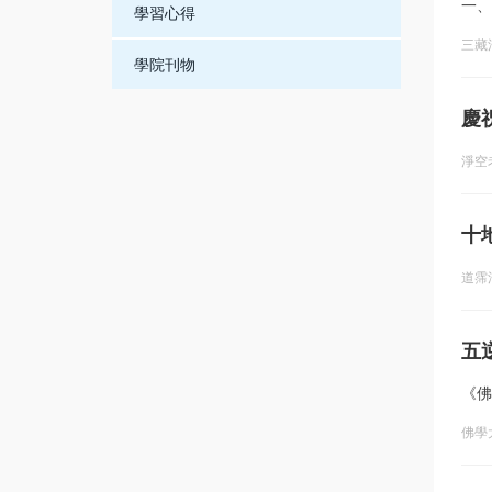
一、
學習心得
三藏
學院刊物
慶
淨空
十
道霈
五
《佛
佛學