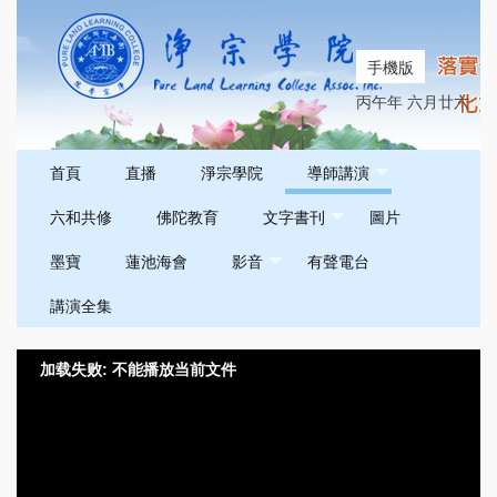
手機版
丙午年 六月廿六
首頁
直播
淨宗學院
導師講演
六和共修
佛陀教育
文字書刊
圖片
墨寶
蓮池海會
影音
有聲電台
講演全集
加载失败: 不能播放当前文件