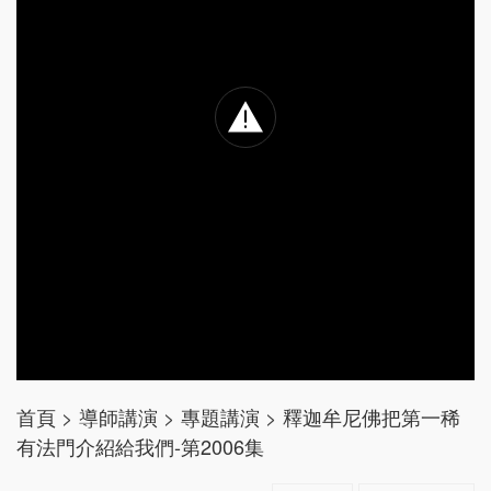
首頁
>
導師講演
>
專題講演
>
釋迦牟尼佛把第一稀
有法門介紹給我們-第2006集