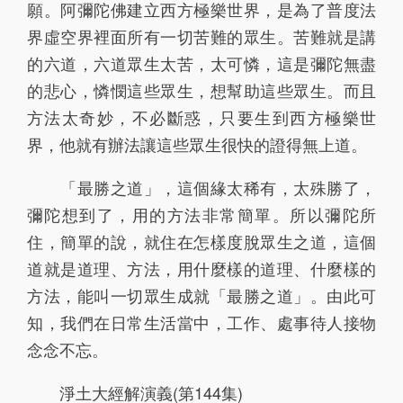
願。阿彌陀佛建立西方極樂世界，是為了普度法
141
142
143
144
145
界虛空界裡面所有一切苦難的眾生。苦難就是講
146
147
148
149
150
的六道，六道眾生太苦，太可憐，這是彌陀無盡
的悲心，憐憫這些眾生，想幫助這些眾生。而且
151
152
153
154
155
方法太奇妙，不必斷惑，只要生到西方極樂世
156
157
158
159
160
界，他就有辦法讓這些眾生很快的證得無上道。
161
162
163
164
165
「最勝之道」，這個緣太稀有，太殊勝了，
166
167
168
169
170
彌陀想到了，用的方法非常簡單。所以彌陀所
住，簡單的說，就住在怎樣度脫眾生之道，這個
171
172
173
174
175
道就是道理、方法，用什麼樣的道理、什麼樣的
176
177
178
179
180
方法，能叫一切眾生成就「最勝之道」。由此可
知，我們在日常生活當中，工作、處事待人接物
181
182
183
184
185
念念不忘。
186
187
188
189
190
淨土大經解演義(第144集)
191
192
193
194
195