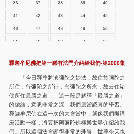
36
37
38
39
40
41
42
43
44
45
46
47
48
49
50
51
52
53
54
55
56
57
58
59
60
釋迦牟尼佛把第一稀有法門介紹給我們-第2006集
61
62
63
64
65
「今日釋尊將演彌陀之妙法，故住於彌陀之
66
67
68
69
70
所住，行彌陀之所行，念彌陀之所念，故云住諸
71
72
73
74
75
佛所住最勝之道」。這一段是解釋「最勝之道」
的總結，意思非常之深，我們應當認真的學習。
76
77
78
79
80
釋迦牟尼佛在這一次的大會當中，就像我們辦講
81
82
83
84
85
座活動一樣，將要把阿彌陀佛極樂世界介紹給我
們。所以這個法會顯得非常的殊勝，世尊今天也
86
87
88
89
90