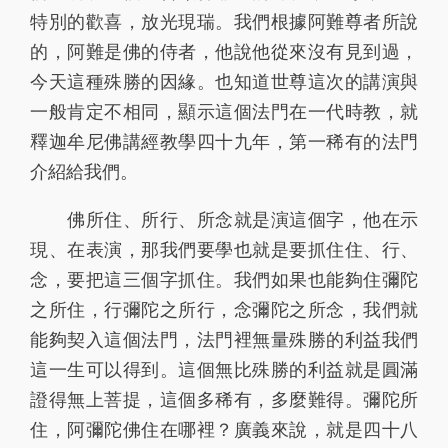
特別的歡喜，放光現瑞。我們根據阿難尊者所說
91
92
93
94
95
的，阿難是佛的侍者，他說他從來沒有見到過，
96
97
98
99
100
今天這種殊勝的因緣。也知道世尊這次的講演與
一般肯定不相同，顯示這個法門在一代時教，就
101
102
103
104
105
釋迦牟尼佛講經教學四十九年，第一稀有的法門
106
107
108
109
110
介紹給我們。
111
112
113
114
115
佛所住、所行、所念就是演這個字，他在示
現、在表演，那我們要學也就是要抓住住、行、
116
117
118
119
120
念，要把這三個字抓住。我們如果也能夠住彌陀
121
122
123
124
125
之所住，行彌陀之所行，念彌陀之所念，我們就
126
127
128
129
130
能夠契入這個法門，法門裡無量殊勝的利益我們
這一生可以得到。這個無比殊勝的利益就是圓滿
131
132
133
134
135
證得無上菩提，這個多稀有，多麼難得。彌陀所
136
137
138
139
140
住，阿彌陀佛住在哪裡？廣義來說，就是四十八