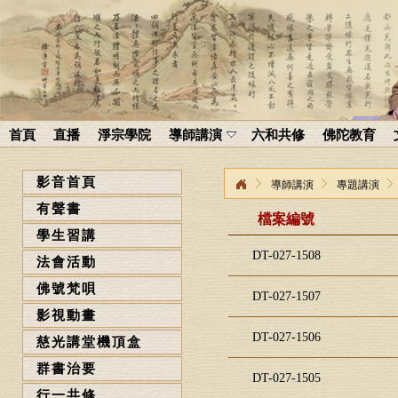
首頁
直播
淨宗學院
導師講演
六和共修
佛陀教育
影音首頁
導師講演
專題講演
有聲書
檔案編號
學生習講
DT-027-1508
法會活動
佛號梵唄
DT-027-1507
影視動畫
DT-027-1506
慈光講堂機頂盒
群書治要
DT-027-1505
行一共修