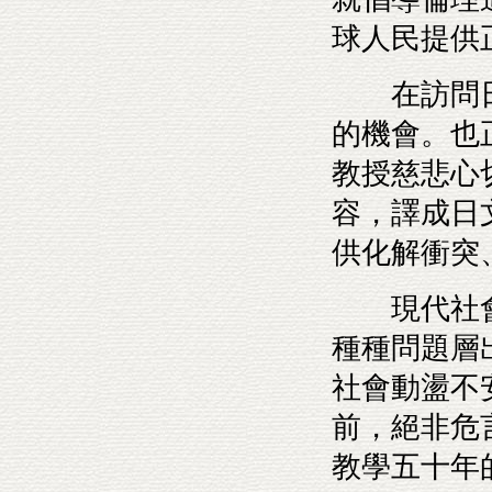
球人民提供
在訪問日
的機會。也
教授慈悲心
容，譯成日
供化解衝突
現代社會
種種問題層
社會動盪不
前，絕非危
教學五十年