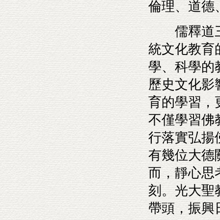
倫理、道德
儒釋道三
統文化教育
學、科學的
歷史文化影
育的學習，
不僅學習佛
行落實弘揚
有幾位大德
而，靜心思
刻。光大聖
帶頭，振興