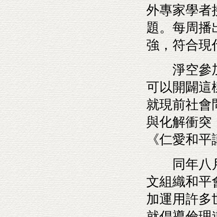
外專家學者
題。每周播
強，符合現
淨空參加
可以開闢這
就現前社會
與化解衝突
《仁愛和平
同年八月
文組織和平
加運用許多
就倡導倫理