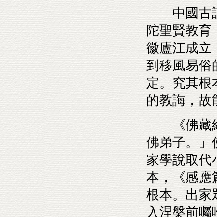
中國古訓
陀聖賢教育
徽廬江成立
到移風易俗
定。究其根
的教誨，故
《佛藏經
佛弟子。」
家學說取代
本，《感應
根本。出家
入涅槃前囑