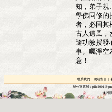
知，弟子規
學佛同修的
者，必固其
古人遺風，
隨功教授發
事。囑淨空
意！
聯系我們
|
網站留言
|
辦公室電郵﹕
pllc2001@gma
澳洲淨