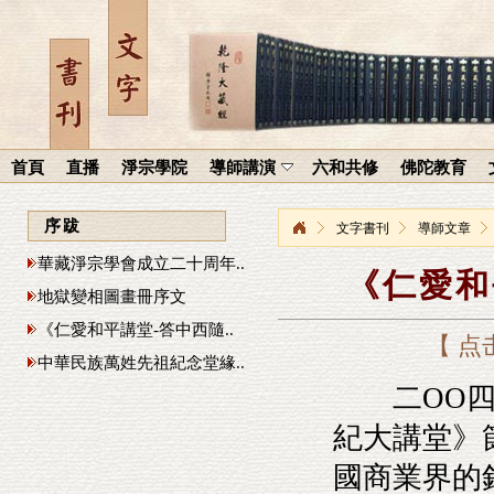
首頁
直播
淨宗學院
導師講演
六和共修
佛陀教育
序跋
文字書刊
導師文章
華藏淨宗學會成立二十周年..
《仁愛和
地獄變相圖畫冊序文
《仁愛和平講堂-答中西隨..
【 点
中華民族萬姓先祖紀念堂緣..
二ΟΟ四年
紀大講堂》
國商業界的