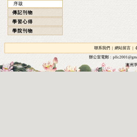
序跋
傳記刊物
學習心得
學院刊物
聯系我們
|
網站留言
|
辦公室電郵﹕
pllc2001@gma
澳洲淨