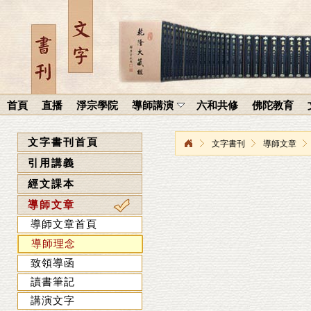
首頁
直播
淨宗學院
導師講演
六和共修
佛陀教育
文字書刊首頁
文字書刊
導師文章
引用講義
經文課本
導師文章
導師文章首頁
導師理念
致領導函
讀書筆記
講演文字