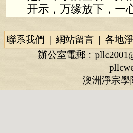
开示，万缘放下，一
生。后示现表法，以
的故事。
聯系我們
|
網站留言
|
各地
辦公室電郵﹕
pllc2001
pllcw
民国时期有一位江
澳洲淨宗學院
中。自从听闻李炳南
门，发愿求生西方。
他还提倡组织“台中
长，同时兼任灵山寺