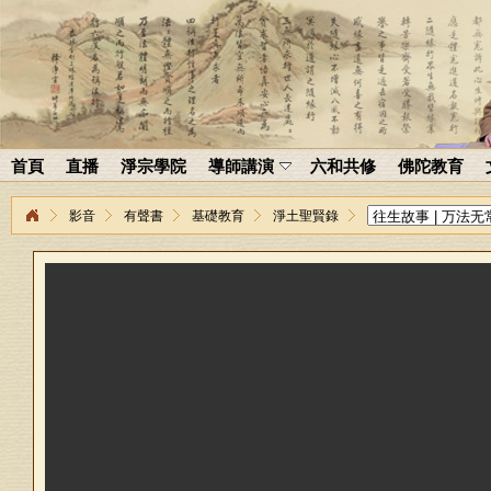
首頁
直播
淨宗學院
導師講演
六和共修
佛陀教育
影音
有聲書
基礎教育
淨土聖賢錄