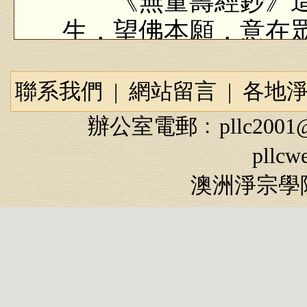
《無量壽經鈔》這
生，望佛本願，意在
名」。在這部經裡面
裡？真的是希望我們
聯系我們
|
網站留言
|
各地
你只要把握這一句，
辦公室電郵﹕
pllc2001
如果我們疏忽了，把
pllcw
了，這一生當中，大
澳洲淨宗學院
的利益我們錯過了，
錯。所以要記住，這
真實，「入本」，根
時時刻刻不要忘記，