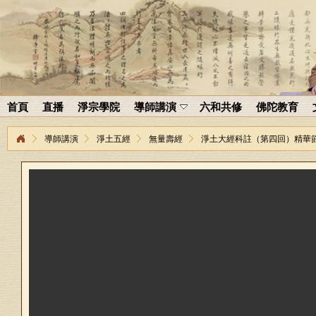
首頁
直播
淨宗學院
導師講演
六和共修
佛陀教育
導師講演
淨土五經
無量壽經
淨土大經科註（第四回）精華