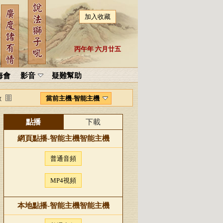
加入收藏
丙午年 六月廿五
海會
影音
疑難幫助
當前主機-智能主機
數
點播
下載
網頁點播-
智能主機
智能主機
普通音頻
MP4視頻
本地點播-
智能主機
智能主機