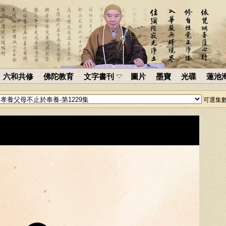
六和共修
佛陀教育
文字書刊
圖片
墨寶
光碟
蓮池
可選集