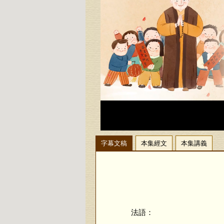
字幕文稿
本集經文
本集講義
法語：