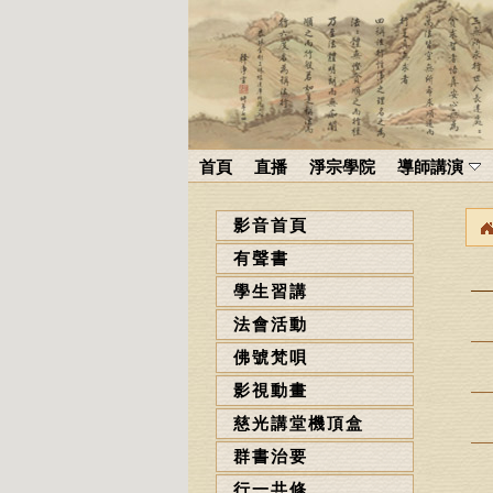
首頁
直播
淨宗學院
導師講演
影音首頁
有聲書
學生習講
法會活動
佛號梵唄
影視動畫
慈光講堂機頂盒
群書治要
行一共修