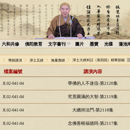
六和共修
佛陀教育
文字書刊
圖片
墨寶
光碟
蓮池
淨土大經科註（第四回）精華節錄
導師講演
淨土五經
無量壽經
檔案編號
講演內容
學佛的人不迷信-第2120集
JL02-041-04
究竟圓滿的大智-第2119集
JL02-041-04
大總持法門-第2118集
JL02-041-04
念佛善根福德同-第2117集
JL02-041-04