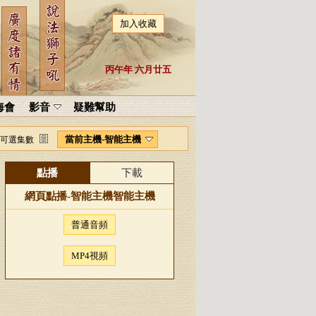
加入收藏
丙午年 六月廿五
海會
影音
疑難幫助
當前主機-智能主機
可選集數
點播
下載
網頁點播-
智能主機
智能主機
普通音頻
MP4視頻