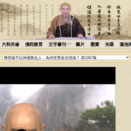
六和共修
佛陀教育
文字書刊
圖片
墨寶
光碟
蓮池