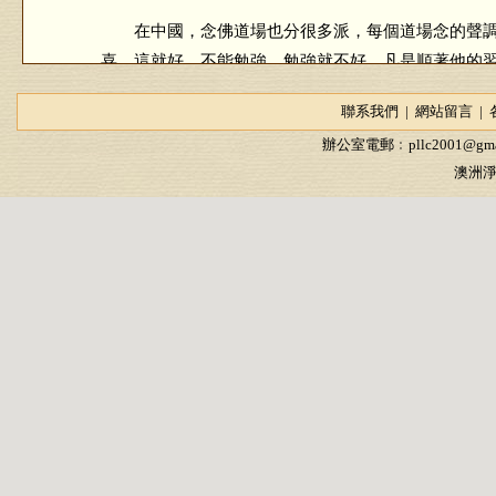
在中國，念佛道場也分很多派，每個道場念的聲調
喜，這就好，不能勉強，勉強就不好。凡是順著他的
答香港參學同修（第59集）
聯系我們
|
網站留言
|
辦公室電郵﹕
pllc2001@gma
2007/1/19
澳洲淨