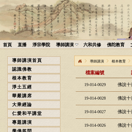
首頁
直播
淨宗學院
導師講演
六和共修
佛陀教育
導師講演首頁
導師講演
根本教育
認識佛教
檔案編號
根本教育
佛說十
19-014-0029
淨土五經
華嚴講席
佛說十
19-014-0028
大乘經論
佛說十
19-014-0027
仁愛和平講堂
專題講演
佛說十
19-014-0026
學佛答問